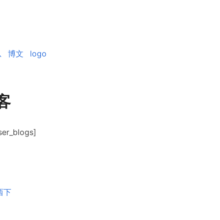
总
博文
logo
客
ser_blogs]
西下